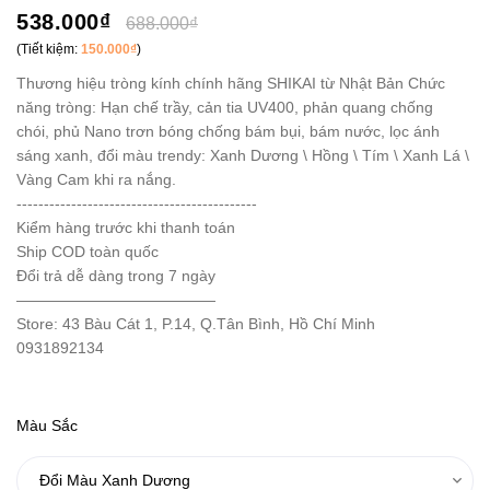
538.000₫
688.000₫
(Tiết kiệm:
150.000₫
)
Thương hiệu tròng kính chính hãng SHIKAI từ Nhật Bản Chức
năng tròng: Hạn chế trầy, cản tia UV400, phản quang chống
chói, phủ Nano trơn bóng chống bám bụi, bám nước, lọc ánh
sáng xanh, đổi màu trendy: Xanh Dương \ Hồng \ Tím \ Xanh Lá \
Vàng Cam khi ra nắng.
--------------------------------------------
Kiểm hàng trước khi thanh toán
Ship COD toàn quốc
Đổi trả dễ dàng trong 7 ngày
—————————————
Store: 43 Bàu Cát 1, P.14, Q.Tân Bình, Hồ Chí Minh
0931892134
Màu Sắc