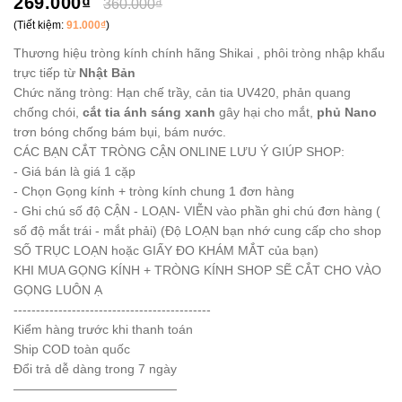
269.000₫
360.000₫
(Tiết kiệm:
91.000₫
)
Thương hiệu tròng kính chính hãng Shikai , phôi tròng nhập khẩu
trực tiếp từ
Nhật Bản
Chức năng tròng: Hạn chế trầy, cản tia UV420, phản quang
chống chói,
cắt tia ánh sáng xanh
gây hại cho mắt,
phủ Nano
trơn bóng chống bám bụi, bám nước.
CÁC BẠN CẮT TRÒNG CẬN ONLINE LƯU Ý GIÚP SHOP:
- Giá bán là giá 1 cặp
- Chọn Gọng kính + tròng kính chung 1 đơn hàng
- Ghi chú số độ CẬN - LOẠN- VIỄN vào phần ghi chú đơn hàng (
số độ mắt trái - mắt phải) (Độ LOẠN bạn nhớ cung cấp cho shop
SỐ TRỤC LOẠN hoặc GIẤY ĐO KHÁM MẮT của bạn)
KHI MUA GỌNG KÍNH + TRÒNG KÍNH SHOP SẼ CẮT CHO VÀO
GỌNG LUÔN Ạ
--------------------------------------------
Kiểm hàng trước khi thanh toán
Ship COD toàn quốc
Đổi trả dễ dàng trong 7 ngày
—————————————