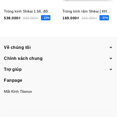
Tròng kính Shikai 1.56, đổi màu Trendy
Tròng kính râm Shikai [ KHÔNG CÓ ĐỘ ]
538.000₫
688.000₫
169.000₫
269.000₫
- 22%
- 37%
Về chúng tôi
Chính sách chung
Trợ giúp
Fanpage
Mắt Kính Titanus