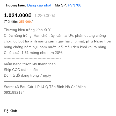
Thương hiệu:
Đang cập nhật
Mã SP:
PVN786
1.024.000₫
1.280.000₫
(Tiết kiệm:
256.000₫
)
Thương hiệu tròng kính từ Ý.
Chức năng tròng: Hạn chế trầy, cản tia UV, phản quang chống
chói, lọc bớt
tia ánh sáng xanh
gây hại cho mắt,
phủ Nano
trơn
bóng chống bám bụi, bám nước, đổi màu đen khói khi ra nắng.
Chiết suất 1.61 mỏng nhẹ hơn 20%.
--------------------------------------------
Kiểm hàng trước khi thanh toán
Ship COD toàn quốc
Đổi trả dễ dàng trong 7 ngày
—————————————
Store: 43 Bàu Cát 1 P.14 Q.Tân Bình Hồ Chí Minh
0931892134
Độ Kính