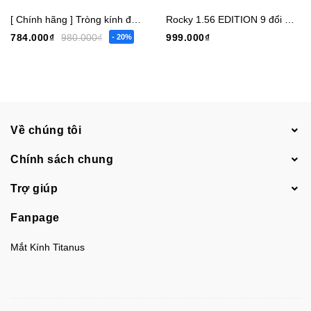
[ Chính hãng ] Tròng kính đổi màu đen khói lọc ánh sáng xanh Chemi Photoblue
Rocky 1.56 EDITION 9 đổi màu Nâu - cận 0-6 loạn 0-2
784.000₫
980.000₫
999.000₫
- 20%
Về chúng tôi
Chính sách chung
Trợ giúp
Fanpage
Mắt Kính Titanus