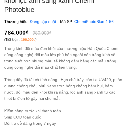
khói lọc ánh sáng xanh Chemi
Photoblue
Thương hiệu:
Đang cập nhật
Mã SP:
ChemiPhotoBlue-1.56
784.000₫
980.000₫
(Tiết kiệm:
196.000₫
)
Tròng kính đổi màu đen khói của thương hiệu Hàn Quốc Chemi
dùng công nghệ đổi màu lớp phủ bên ngoài nên tròng kính sẽ
trong suốt hơn nhưng màu sẽ không đậm bằng các mẫu tròng
dùng công nghệ đổi màu chất liệu tròng.
Tròng đầy đủ tất cả tính năng : Hạn chế trầy, cản tia UV420, phản
quang chống chói, phủ Nano trơn bóng chống bám bụi, bám
nước, đổi màu đen khói khi ra nắng, lọc ánh sáng xanh từ các
thiết bị điện tử gây hại cho mắt.
--------------------------------------------
Kiểm hàng trước khi thanh toán
Ship COD toàn quốc
Đổi trả dễ dàng trong 7 ngày