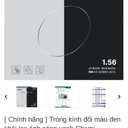
Previous
Next
[ Chính hãng ] Tròng kính đổi màu đen