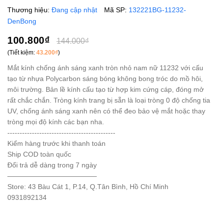
Thương hiệu:
Đang cập nhật
Mã SP:
132221BG-11232-
DenBong
100.800₫
144.000₫
(Tiết kiệm:
43.200₫
)
Mắt kính chống ánh sáng xanh tròn nhỏ nam nữ 11232 với cấu
tạo từ nhựa Polycarbon sáng bóng không bong tróc do mồ hôi,
môi trường. Bản lề kính cấu tạo từ hợp kim cứng cáp, đóng mở
rất chắc chắn. Tròng kính trang bị sẵn là loại tròng 0 độ chống tia
UV, chống ánh sáng xanh nên có thể đeo bảo vệ mắt hoặc thay
tròng mọi độ kính các bạn nha.
--------------------------------------------
Kiểm hàng trước khi thanh toán
Ship COD toàn quốc
Đổi trả dễ dàng trong 7 ngày
—————————————
Store: 43 Bàu Cát 1, P.14, Q.Tân Bình, Hồ Chí Minh
0931892134