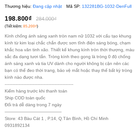
Thương hiệu:
Đang cập nhật
Mã SP:
132281BG-1032-DenFull
198.800₫
284.000₫
(Tiết kiệm:
85.200₫
)
Kính chống ánh sáng xanh tròn nam nữ 1032 với cấu tạo khung
kính từ kim loại chắc chắn được sơn tĩnh điện sáng bóng, chạm
khắc hoa văn tinh xão. Thiết kế khung kính tròn thời thượng, màu
sắc đa dạng tươi tắn. Tròng kính theo gọng là tròng 0 độ chống
ánh sáng xanh và tia UV dành cho người không bị cận nên các
bạn có thể đeo thời trang, bảo vệ mắt hoặc thay thế bất kỳ tròng
kính nào được nha.
--------------------------------------------
Kiểm hàng trước khi thanh toán
Ship COD toàn quốc
Đổi trả dễ dàng trong 7 ngày
—————————————
Store: 43 Bàu Cát 1 , P.14, Q.Tân Bình, Hồ Chí Minh
0931892134