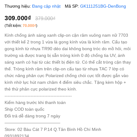
Thương hiệu:
Đang cập nhật
Mã SP:
GK111251BG-DenBong
309.000₫
379.000₫
(Tiết kiệm:
70.000₫
)
Kính chống ánh sáng xanh clip-on cận râm vuông nam nữ 7703
với thiết kế 2 trong 1 vừa là gọng kính vừa là kính râm. Cấu tạo
gọng kính từ nhựa TR90 dẻo dai không bong tróc do mồ hôi, môi
trường và được trang bị sẵn tròng kính 0 độ chống tia UV, ánh
sáng xanh có hại từ các thiết bị điện tử. Có thể cắt tròng cận thay
thế. Tròng kính râm trên clip-on cấu tạo từ nhựa TAC 7 lớp có
chức năng phân cực Polarized chống chói cực tốt được gắn vào
kính nhờ lực hút nam châm 4 điểm siêu chắc. Tặng kèm hộp +
thẻ thử phân cực polarized theo kính.
--------------------------------------------
Kiểm hàng trước khi thanh toán
Ship COD toàn quốc
Đổi trả dễ dàng trong 7 ngày
—————————————
Store: 02 Bàu Cát 7 P.14 Q.Tân Bình Hồ Chí Minh
0931892134