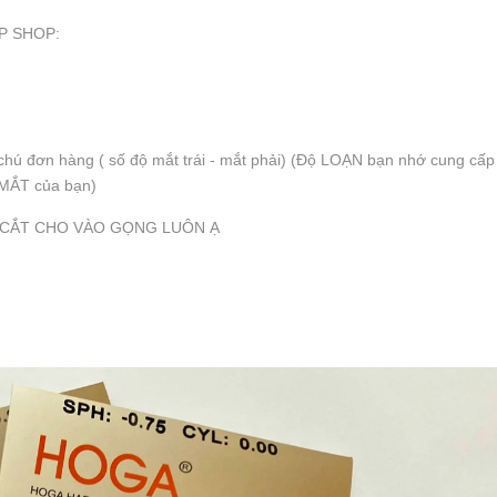
P SHOP:
chú đơn hàng ( số độ mắt trái - mắt phải) (Độ LOẠN bạn nhớ cung cấp
MẮT của bạn)
Ẽ CẮT CHO VÀO GỌNG LUÔN Ạ
h