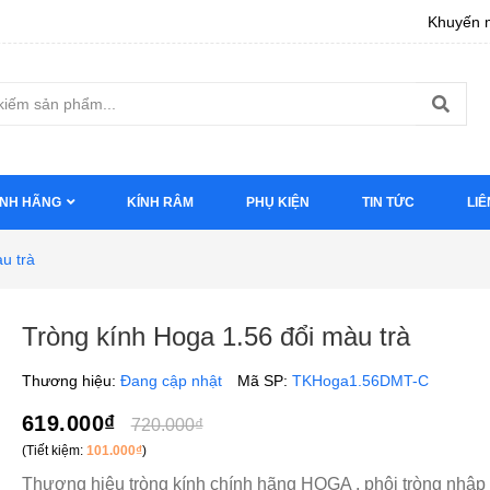
Khuyến m
ÍNH HÃNG
KÍNH RÂM
PHỤ KIỆN
TIN TỨC
LIÊ
u trà
Tròng kính Hoga 1.56 đổi màu trà
Thương hiệu:
Đang cập nhật
Mã SP:
TKHoga1.56DMT-C
619.000₫
720.000₫
(Tiết kiệm:
101.000₫
)
Thương hiệu tròng kính chính hãng HOGA , phôi tròng nhập