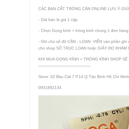
CÁC BẠN CẮT TRÒNG CẬN ONLINE LƯU Ý GIÚ
- Giá bán là giá 1 cặp
- Chọn Gọng kính + tròng kính chung 1 đơn hàng
- Ghi chú số độ CẬN - LOẠN- VIỄN vào phần ghi 
cho shop SỐ TRỤC LOẠN hoặc GIẤY ĐO KHÁM 
KHI MUA GỌNG KÍNH + TRÒNG KÍNH SHOP S
—————————————
Store: 02 Bàu Cát 7 P.14 Q.Tân Bình Hồ Chí Min
0931892134