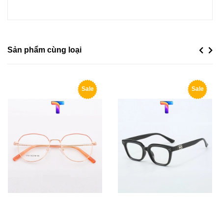
Sản phẩm cùng loại
Previou
Next
Sale
Sale