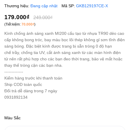
Thương hiệu:
Đang cập nhật
Mã SP:
GKB129197CE-X
179.000₫
249.000₫
(Tiết kiệm:
70.000₫
)
Kính chống ánh sáng xanh MI200 cấu tạo từ nhựa TR90 dẻo cao
cấp không bong tróc, bay màu bọc lõi thép không gỉ sơn tĩnh điện
sáng bóng. Đặc biệt kính được trang bị sẵn tròng 0 độ hạn
chế trầy, chống tia UV, cắt ánh sáng xanh từ các màn hình điện
tử nên rất phù hợp cho các bạn đeo thời trang, bảo vệ mắt hoặc
thay thế tròng cận các bạn nha.
-------------
Kiểm hàng trước khi thanh toán
Ship COD toàn quốc
Đổi trả dễ dàng trong 7 ngày
0931892134
Màu Sắc