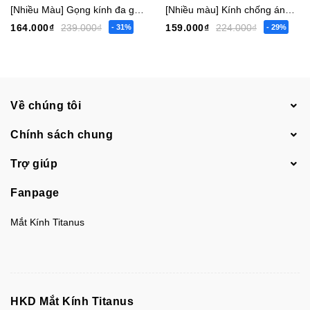
[Nhiều Màu] Gọng kính đa giác nam nữ 1733 [Ảnh thật]
[Nhiều màu] Kính chống ánh sáng xanh vuông nam nữ 1229
164.000₫
239.000₫
159.000₫
224.000₫
- 31%
- 29%
Về chúng tôi
Chính sách chung
Trợ giúp
Fanpage
Mắt Kính Titanus
HKD Mắt Kính Titanus