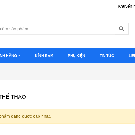
Khuyến m
ÍNH HÃNG
KÍNH RÂM
PHỤ KIỆN
TIN TỨC
LIÊ
THỂ THAO
phẩm đang được cập nhật.