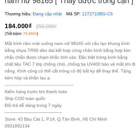
nam nữ 98165 [ Thay được tròng cận ]
Thương hiệu:
Đang cập nhật
Mã SP:
1272710BG-C5
184.000₫
259.000₫
(Tiết kiệm:
75.000₫
)
Mắt kính râm mát vuông nam nữ 98165 với cấu tạo khung kính
bằng nhựa TR90 dẻo dai kết hợp cùng chân kính bằng hợp kim
chắc chắn được chạm khắc tinh xảo. Đặc biệt tròng kính bằng
chất liệu TAC 7 lớp chống chói, chống tia UV400 bảo vệ mắt khi đi
nắng. Kính cũng có thể cắt tròng có độ bất kỳ để thay thế. Tặng
kèm hộp và khăn lau ạ.
--------------------------------------------
Kiểm hàng trước khi thanh toán
Ship COD toàn quốc
Đổi trả dễ dàng trong 7 ngày
—————————————
Store: 43 Bàu Cát 1, P.14, Q.Tân Bình, Hồ Chí Minh
0931892134