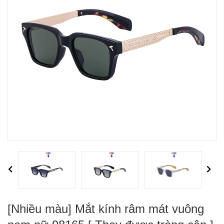
Previous
Next
[Nhiều màu] Mắt kính râm mát vuông