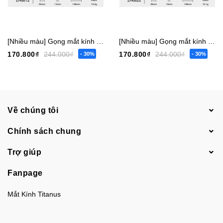
[Nhiều màu] Gọng mắt kính trẻ em bé trai gái vuông 6817 nhỏ - 6819 vừa - 6812 lớn [Có sẵn] [Giá hủy diệt] [Ảnh thật]
[Nhiều màu] Gọng mắt kính trẻ em bé trai gái tròn 6822 nhỏ - 6804 vừa [Có sẵn] [Giá hủy diệt] [Ảnh thật]
170.800₫
244.000₫
170.800₫
244.000₫
- 30%
- 30%
Về chúng tôi
Chính sách chung
Trợ giúp
Fanpage
Mắt Kính Titanus