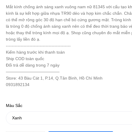
Mắt kính chống ánh sáng xanh vuông nam nữ 81345 với cấu tạo k
kính là sự kết hợp giữa nhựa TR90 dẻo và hợp kim chắc chắn. Châ
có thể mở rộng góc 30 độ hạn chế bó cứng gương mặt. Tròng kính 
là tròng 0 độ chống ánh sáng xanh nên có thể đeo thời trang bảo v
hoặc thay thế tròng kính mọi độ ạ. Shop cũng chuyên đo mắt miễn p
tròng lấy liền đó ạ.
--------------------------------------------
Kiểm hàng trước khi thanh toán
Ship COD toàn quốc
Đổi trả dễ dàng trong 7 ngày
—————————————
Store: 43 Bàu Cát 1, P.14, Q.Tân Bình, Hồ Chí Minh
0931892134
Màu Sắc