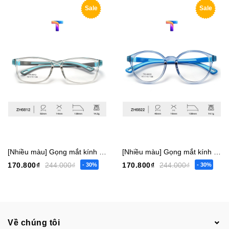
Sale
Sale
[Nhiều màu] Gọng mắt kính trẻ em bé trai gái vuông 6817 nhỏ - 6819 vừa - 6812 lớn [Có sẵn] [Giá hủy diệt] [Ảnh thật]
[Nhiều màu] Gọng mắt kính trẻ em bé trai gái tròn 6822 nhỏ - 6804 vừa [Có sẵn] [Giá hủy diệt] [Ảnh thật]
170.800₫
244.000₫
170.800₫
244.000₫
- 30%
- 30%
Về chúng tôi