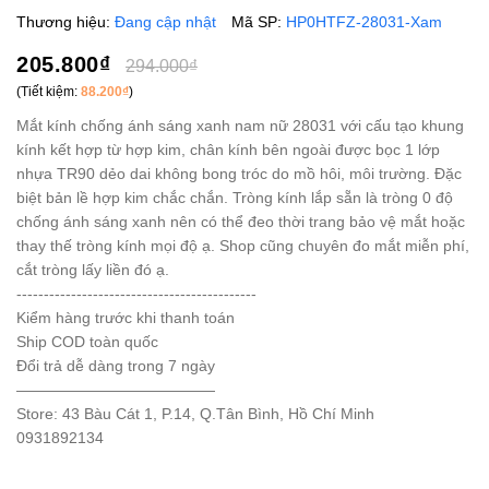
Thương hiệu:
Đang cập nhật
Mã SP:
HP0HTFZ-28031-Xam
205.800₫
294.000₫
(Tiết kiệm:
88.200₫
)
Mắt kính chống ánh sáng xanh nam nữ 28031 với cấu tạo khung
kính kết hợp từ hợp kim, chân kính bên ngoài được bọc 1 lớp
nhựa TR90 dẻo dai không bong tróc do mồ hôi, môi trường. Đặc
biệt bản lề hợp kim chắc chắn. Tròng kính lắp sẵn là tròng 0 độ
chống ánh sáng xanh nên có thể đeo thời trang bảo vệ mắt hoặc
thay thế tròng kính mọi độ ạ. Shop cũng chuyên đo mắt miễn phí,
cắt tròng lấy liền đó ạ.
--------------------------------------------
Kiểm hàng trước khi thanh toán
Ship COD toàn quốc
Đổi trả dễ dàng trong 7 ngày
—————————————
Store: 43 Bàu Cát 1, P.14, Q.Tân Bình, Hồ Chí Minh
0931892134