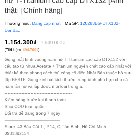
nữ T-Titanium cao cấp DTX132 [Ảnh
thật] [Chính hãng]
Thương hiệu:
Đang cập nhật
Mã SP:
120283BG-DTX132-
DenBac
1.154.300₫
1.649.000₫
(Tiết kiệm:
494.700₫
)
Gọng mắt kính vuông nam nữ T-Titanium cao cấp DTX132 với
cấu tạo từ nhựa Acetate + Titanium nguyên chất cao cấp nhất với
thiết kế theo phong cách thủ công cổ điển Nhật Bản thuộc bộ sưu
tập BESTF. Gọng kính có kích thước trung bình phù hợp cho cả
nam lẫn nữ và lắp được mọi loại tròng ạ.
--------------------------------------------
Kiểm hàng trước khi thanh toán
Ship COD toàn quốc
Đổi trả dễ dàng trong 7 ngày
—————————————
Store: 43 Bàu Cát 1 , P.14, Q.Tân Bình, Hồ Chí Minh
0931892134