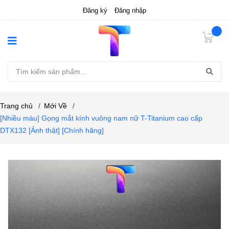
Đăng ký
Đăng nhập
Trang chủ
/
Mới Về
/
[Nhiều màu] Gọng mắt kính vuông nam nữ T-Titanium cao cấp
DTX132 [Ảnh thật] [Chính hãng]