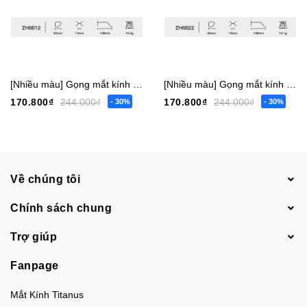
[Nhiều màu] Gọng mắt kính trẻ em bé trai gái vuông 6817 nhỏ - 6819 vừa - 6812 lớn [Có sẵn] [Giá hủy diệt] [Ảnh thật]
[Nhiều màu] Gọng mắt kính trẻ em bé trai gái tròn 6822 nhỏ - 6804 vừa [Có sẵn] [Giá hủy diệt] [Ảnh thật]
170.800₫
244.000₫
170.800₫
244.000₫
- 30%
- 30%
Về chúng tôi
Chính sách chung
Trợ giúp
Fanpage
Mắt Kính Titanus