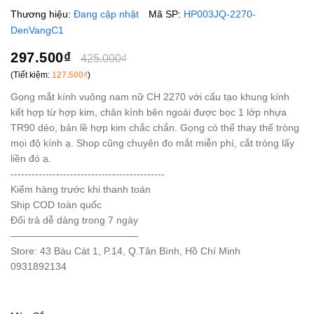
Thương hiệu:
Đang cập nhật
Mã SP:
HP003JQ-2270-
DenVangC1
297.500₫
425.000₫
(Tiết kiệm:
127.500₫
)
Gọng mắt kính vuông nam nữ CH 2270 với cấu tạo khung kính
kết hợp từ hợp kim, chân kính bên ngoài được bọc 1 lớp nhựa
TR90 dẻo, bản lề hợp kim chắc chắn. Gọng có thể thay thế tròng
mọi độ kính ạ. Shop cũng chuyên đo mắt miễn phí, cắt tròng lấy
liền đó ạ.
--------------------------------------------
Kiểm hàng trước khi thanh toán
Ship COD toàn quốc
Đổi trả dễ dàng trong 7 ngày
—————————————
Store: 43 Bàu Cát 1, P.14, Q.Tân Bình, Hồ Chí Minh
0931892134