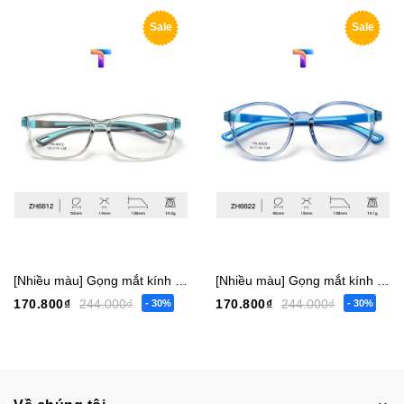
Sale
Sale
[Nhiều màu] Gọng mắt kính trẻ em bé trai gái vuông 6817 nhỏ - 6819 vừa - 6812 lớn [Có sẵn] [Giá hủy diệt] [Ảnh thật]
[Nhiều màu] Gọng mắt kính trẻ em bé trai gái tròn 6822 nhỏ - 6804 vừa [Có sẵn] [Giá hủy diệt] [Ảnh thật]
170.800₫
244.000₫
170.800₫
244.000₫
- 30%
- 30%