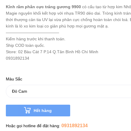
Kính râm phân cực tráng gương 9900
có cấu tạo từ hợp kim Nh
Magie nguyên khối kết hợp với nhựa TR90 dẻo dai. Tròng kính trá
thời thượng cản tia UV lại vừa phân cực chống hoàn toàn chói loá. 
kính là lò xo kim loại co giản phù hợp mọi gương mặt ạ.
—————————————
Kiểm hàng trước khi thanh toán.
Ship COD toàn quốc.
Store: 02 Bàu Cát 7 P.14 Q.Tân Bình Hồ Chí Minh
0931892134
Màu Sắc
Hết hàng
0931892134
Hoặc gọi hotline để đặt hàng: