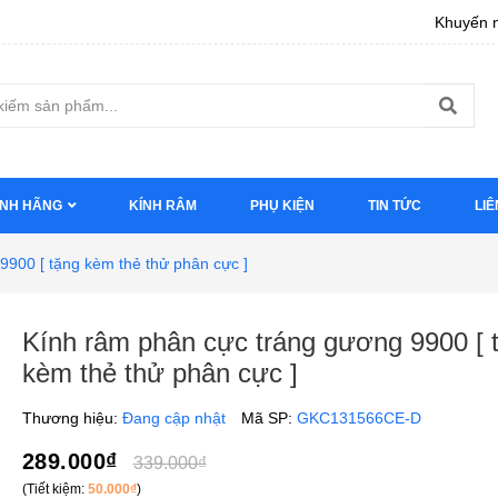
Khuyến m
ÍNH HÃNG
KÍNH RÂM
PHỤ KIỆN
TIN TỨC
LIÊ
9900 [ tặng kèm thẻ thử phân cực ]
Kính râm phân cực tráng gương 9900 [ 
kèm thẻ thử phân cực ]
Thương hiệu:
Đang cập nhật
Mã SP:
GKC131566CE-D
289.000₫
339.000₫
(Tiết kiệm:
50.000₫
)