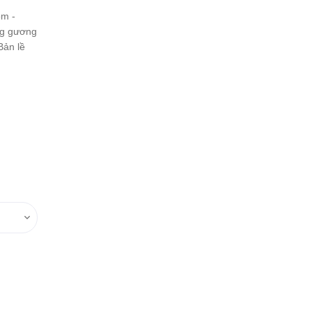
ôm -
ng gương
Bản lề