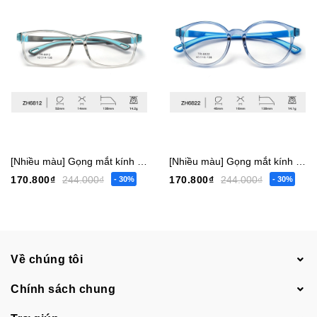
[Nhiều màu] Gọng mắt kính trẻ em bé trai gái vuông 6817 nhỏ - 6819 vừa - 6812 lớn [Có sẵn] [Giá hủy diệt] [Ảnh thật]
[Nhiều màu] Gọng mắt kính trẻ em bé trai gái tròn 6822 nhỏ - 6804 vừa [Có sẵn] [Giá hủy diệt] [Ảnh thật]
170.800₫
244.000₫
170.800₫
244.000₫
- 30%
- 30%
Về chúng tôi
Chính sách chung