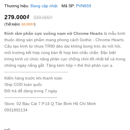
Thương hiệu:
Đang cập nhật
Mã SP:
PVN659
279.000₫
339.000₫
(Tiết kiệm:
60.000₫
)
Kính râm phân cực vuông nam nữ Chrome Hearts
là mẫu kính
thuộc dòng sản phẩm mang phong cách Gothic - Chrome Hearts.
Cấu tạo kính từ nhựa TR90 dẻo dai không bong tróc do mồ hôi,
môi trường kết hợp cùng bản lề hợp kim chắc chắn. Đặc biệt
tròng kính có chức năng phân cực chống chói tốt nhất kể cả trong
những ngày nắng gắt. Tặng kèm hộp + thẻ thử phân cực ạ.
--------------------------------------------
Kiểm hàng trước khi thanh toán
Ship COD toàn quốc
Đổi trả dễ dàng trong 7 ngày
—————————————
Store: 02 Bàu Cát 7 P.14 Q.Tân Bình Hồ Chí Minh
0931892134