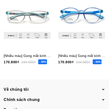
[Nhiều màu] Gọng mắt kính trẻ em bé trai gái vuông 6817 nhỏ - 6819 vừa - 6812 lớn [Có sẵn] [Giá hủy diệt] [Ảnh thật]
[Nhiều màu] Gọng mắt kính trẻ em bé trai gái tròn 6822 nhỏ - 6804 vừa [Có sẵn] [Giá hủy diệt] [Ảnh thật]
170.800₫
244.000₫
170.800₫
244.000₫
- 30%
- 30%
Về chúng tôi
Chính sách chung