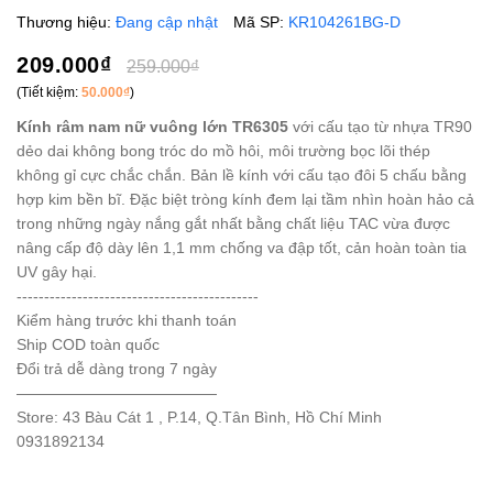
Thương hiệu:
Đang cập nhật
Mã SP:
KR104261BG-D
209.000₫
259.000₫
(Tiết kiệm:
50.000₫
)
Kính râm nam nữ vuông lớn TR6305
với cấu tạo từ nhựa TR90
dẻo dai không bong tróc do mồ hôi, môi trường bọc lõi thép
không gỉ cực chắc chắn. Bản lề kính với cấu tạo đôi 5 chấu bằng
hợp kim bền bĩ. Đặc biệt tròng kính đem lại tầm nhìn hoàn hảo cả
trong những ngày nắng gắt nhất bằng chất liệu TAC vừa được
nâng cấp độ dày lên 1,1 mm chống va đập tốt, cản hoàn toàn tia
UV gây hại.
--------------------------------------------
Kiểm hàng trước khi thanh toán
Ship COD toàn quốc
Đổi trả dễ dàng trong 7 ngày
—————————————
Store: 43 Bàu Cát 1 , P.14, Q.Tân Bình, Hồ Chí Minh
0931892134