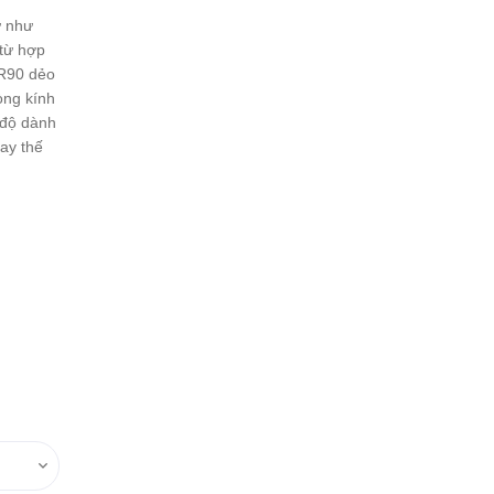
ự như
 từ hợp
TR90 dẻo
òng kính
 độ dành
ay thế