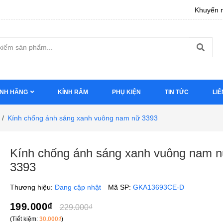
Khuyến m
ÍNH HÃNG
KÍNH RÂM
PHỤ KIỆN
TIN TỨC
LIÊ
/
Kính chống ánh sáng xanh vuông nam nữ 3393
Kính chống ánh sáng xanh vuông nam 
3393
Thương hiệu:
Đang cập nhật
Mã SP:
GKA13693CE-D
199.000₫
229.000₫
(Tiết kiệm:
30.000₫
)