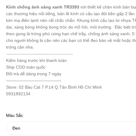
Kính chống ánh sáng xanh TR3393
với thiết kế chân kính bản b
các thương hiệu nổi tiếng, bản lề kính có cấu tạo đôi bền gấp 2 lần
kim mạ điện lạnh nên rất chắc chắn. Khung kính cấu tạo từ nhựa 
dai, sáng bóng không bong tróc do mồ hôi, môi trường. Đặc biệt tr
theo gọng là tròng phủ cứng hạn chế trầy, chống ánh sáng xanh, 0
cho người không bị cận nên các bạn có thể đeo bảo vệ mắt hoặc th
tròng cận nha.
--------------------------------------------
Kiểm hàng trước khi thanh toán
Ship COD toàn quốc
Đổi trả dễ dàng trong 7 ngày
—————————————
Store: 02 Bàu Cát 7 P.14 Q.Tân Bình Hồ Chí Minh
0931892134
Màu Sắc