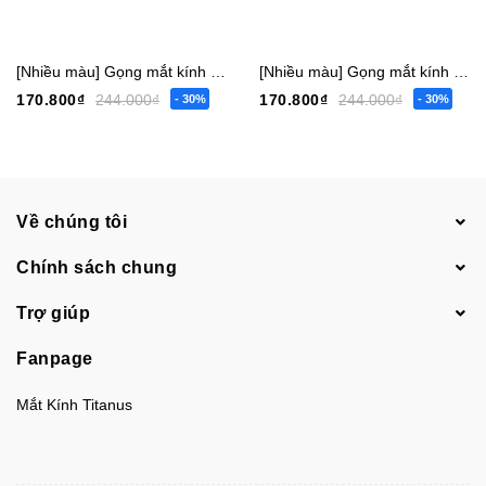
[Nhiều màu] Gọng mắt kính trẻ em bé trai gái vuông 6817 nhỏ - 6819 vừa - 6812 lớn [Có sẵn] [Giá hủy diệt] [Ảnh thật]
[Nhiều màu] Gọng mắt kính trẻ em bé trai gái tròn 6822 nhỏ - 6804 vừa [Có sẵn] [Giá hủy diệt] [Ảnh thật]
170.800₫
244.000₫
170.800₫
244.000₫
- 30%
- 30%
Về chúng tôi
Chính sách chung
Trợ giúp
Fanpage
Mắt Kính Titanus