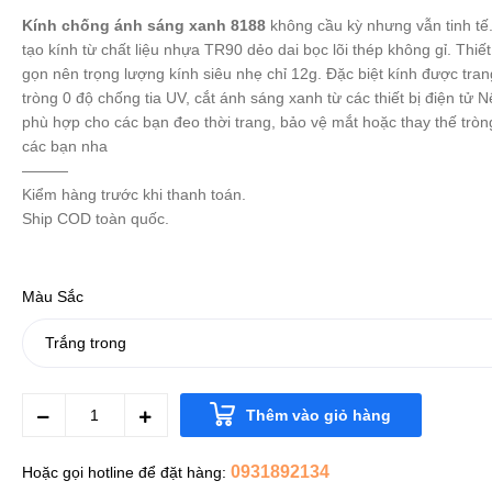
Kính chống ánh sáng xanh 8188
không cầu kỳ nhưng vẫn tinh tế
tạo kính từ chất liệu nhựa TR90 dẻo dai bọc lõi thép không gỉ. Thiết
gọn nên trọng lượng kính siêu nhẹ chỉ 12g. Đặc biệt kính được tran
tròng 0 độ chống tia UV, cắt ánh sáng xanh từ các thiết bị điện tử N
phù hợp cho các bạn đeo thời trang, bảo vệ mắt hoặc thay thế tròn
các bạn nha
———
Kiểm hàng trước khi thanh toán.
Ship COD toàn quốc.
Màu Sắc
Thêm vào giỏ hàng
0931892134
Hoặc gọi hotline để đặt hàng: