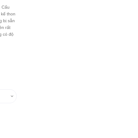
. Cấu
 kế thon
g bị sẵn
ên rất
g có độ