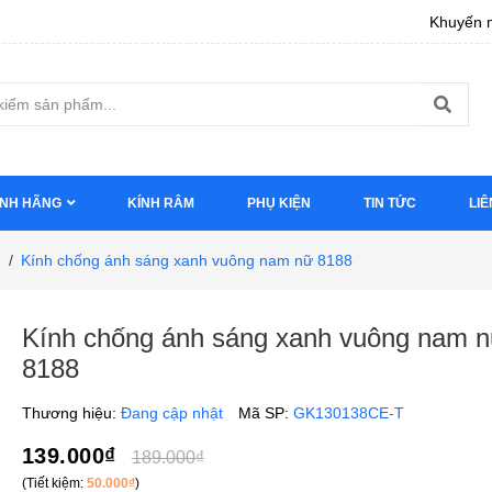
Khuyến m
ÍNH HÃNG
KÍNH RÂM
PHỤ KIỆN
TIN TỨC
LIÊ
/
Kính chống ánh sáng xanh vuông nam nữ 8188
Kính chống ánh sáng xanh vuông nam 
8188
Thương hiệu:
Đang cập nhật
Mã SP:
GK130138CE-T
139.000₫
189.000₫
(Tiết kiệm:
50.000₫
)