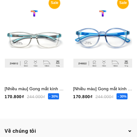
Sale
Sale
[Nhiều màu] Gọng mắt kính trẻ em bé trai gái vuông 6817 nhỏ - 6819 vừa - 6812 lớn [Có sẵn] [Giá hủy diệt] [Ảnh thật]
[Nhiều màu] Gọng mắt kính trẻ em bé trai gái tròn 6822 nhỏ - 6804 vừa [Có sẵn] [Giá hủy diệt] [Ảnh thật]
170.800₫
244.000₫
170.800₫
244.000₫
- 30%
- 30%
Về chúng tôi