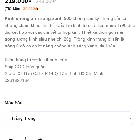
219.000₫
249.000₫
(Tiết kiệm:
30.000₫
)
Kính chống ánh sáng xanh 905
không cầu kỳ nhưng vẫn có
những chạm khắc tinh tế. Cấu tạo kính từ chất liệu nhựa Tr90 dẻo
dai kết hợp với các chi tiết từ hợp kim. Thiết kế thon gọn nên
trọng lượng kính siêu nhẹ chỉ 20g. Tròng kính trang bị sẵn là
tròng 0 độ có chức năng chống ánh sáng xanh, tia UV ạ.
—————————————
Kiểm hàng trước khi thanh toán.
Ship COD toàn quốc.
Store: 02 Bàu Cát 7 P.14 Q.Tân Bình Hồ Chí Minh
0931892134
Màu Sắc