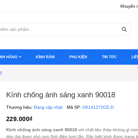
Khuyến m
ÍNH HÃNG
KÍNH RÂM
PHỤ KIỆN
TIN TỨC
LIÊ
8
Kính chống ánh sáng xanh 90018
Thương hiệu:
Đang cập nhật
Mã SP:
GK141272CE-D
229.000₫
Kính chống ánh sáng xanh 90018
với chất liệu thép không gỉ cứ
dẻo dai được phủ sơn tĩnh điện tươi tắn. Đặc biệt kính được trang b