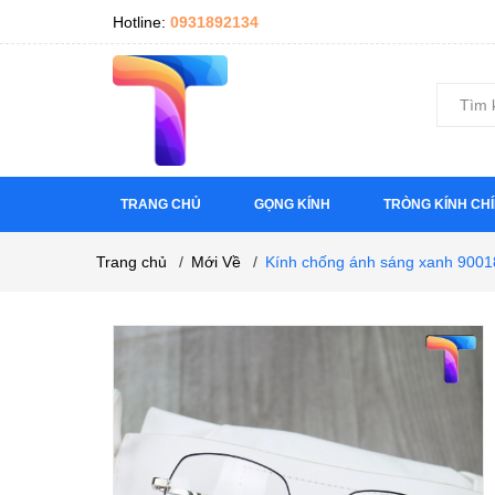
Hotline:
0931892134
TRANG CHỦ
GỌNG KÍNH
TRÒNG KÍNH CH
Trang chủ
/
Mới Về
/
Kính chống ánh sáng xanh 9001