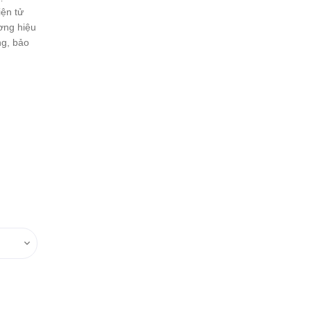
iện tử
ơng hiệu
ng, bảo