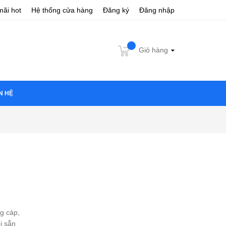
ãi hot
Hệ thống cửa hàng
Đăng ký
Đăng nhập
Giỏ hàng
N HỆ
ng cáp,
ị sẵn