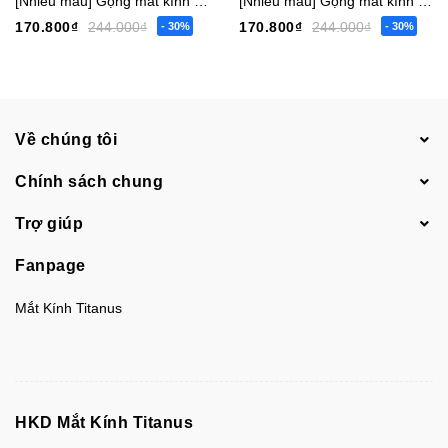
[Nhiều màu] Gọng mắt kính trẻ em bé trai gái vuông 6817 nhỏ - 6819 vừa - 6812 lớn [Có sẵn] [Giá hủy diệt] [Ảnh thật]
[Nhiều màu] Gọng mắt kính trẻ em bé trai gái tròn 6822 nhỏ - 6804 vừa [Có sẵn] [Giá hủy diệt] [Ảnh thật]
170.800₫
244.000₫
170.800₫
244.000₫
- 30%
- 30%
Về chúng tôi
Chính sách chung
Trợ giúp
Fanpage
Mắt Kính Titanus
HKD Mắt Kính Titanus