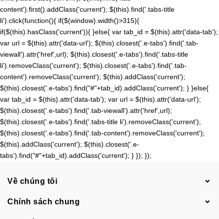
content').first().addClass('current'); $(this).find('.tabs-title
li').click(function(){ if($(window).width()>315){
if($(this).hasClass('current')){ }else{ var tab_id = $(this).attr('data-tab');
var url = $(this).attr('data-url'); $(this).closest('.e-tabs').find('.tab-
viewall').attr('href',url); $(this).closest('.e-tabs').find('.tabs-title
li').removeClass('current'); $(this).closest('.e-tabs').find('.tab-
content').removeClass('current'); $(this).addClass('current');
$(this).closest('.e-tabs').find("#"+tab_id).addClass('current'); } }else{
var tab_id = $(this).attr('data-tab'); var url = $(this).attr('data-url');
$(this).closest('.e-tabs').find('.tab-viewall').attr('href',url);
$(this).closest('.e-tabs').find('.tabs-title li').removeClass('current');
$(this).closest('.e-tabs').find('.tab-content').removeClass('current');
$(this).addClass('current'); $(this).closest('.e-
tabs').find("#"+tab_id).addClass('current'); } }); });
Về chúng tôi
Chính sách chung