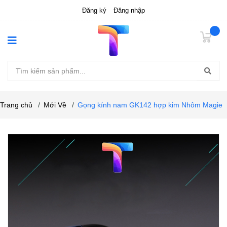
Đăng ký
Đăng nhập
Trang chủ
/
Mới Về
/
Gọng kính nam GK142 hợp kim Nhôm Magie