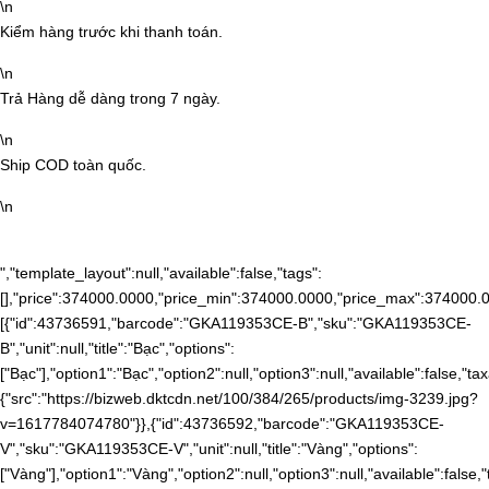
\n
Kiểm hàng trước khi thanh toán.
\n
Trả Hàng dễ dàng trong 7 ngày.
\n
Ship COD toàn quốc.
\n
","template_layout":null,"available":false,"tags":
[],"price":374000.0000,"price_min":374000.0000,"price_max":374000.
[{"id":43736591,"barcode":"GKA119353CE-B","sku":"GKA119353CE-
B","unit":null,"title":"Bạc","options":
["Bạc"],"option1":"Bạc","option2":null,"option3":null,"available":fals
{"src":"https://bizweb.dktcdn.net/100/384/265/products/img-3239.jpg?
v=1617784074780"}},{"id":43736592,"barcode":"GKA119353CE-
V","sku":"GKA119353CE-V","unit":null,"title":"Vàng","options":
["Vàng"],"option1":"Vàng","option2":null,"option3":null,"available":fa