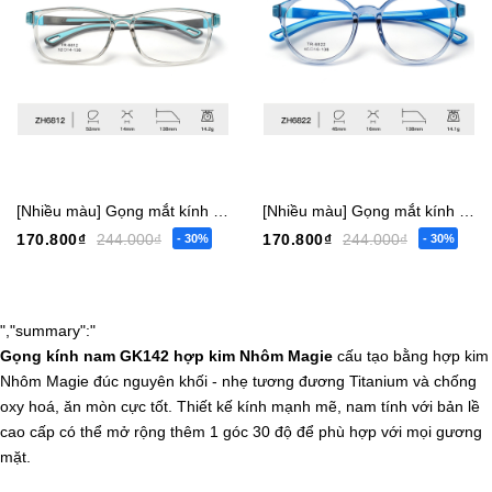
[Nhiều màu] Gọng mắt kính trẻ em bé trai gái vuông 6817 nhỏ - 6819 vừa - 6812 lớn [Có sẵn] [Giá hủy diệt] [Ảnh thật]
[Nhiều màu] Gọng mắt kính trẻ em bé trai gái tròn 6822 nhỏ - 6804 vừa [Có sẵn] [Giá hủy diệt] [Ảnh thật]
170.800₫
244.000₫
170.800₫
244.000₫
- 30%
- 30%
","summary":"
Gọng kính nam GK142 hợp kim Nhôm Magie
cấu tạo bằng hợp kim
Nhôm Magie đúc nguyên khối - nhẹ tương đương Titanium và chống
oxy hoá, ăn mòn cực tốt. Thiết kế kính mạnh mẽ, nam tính với bản lề
cao cấp có thể mở rộng thêm 1 góc 30 độ để phù hợp với mọi gương
mặt.