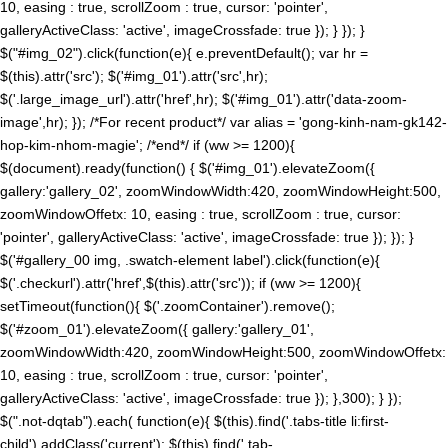
10, easing : true, scrollZoom : true, cursor: 'pointer',
galleryActiveClass: 'active', imageCrossfade: true }); } }); }
$("#img_02").click(function(e){ e.preventDefault(); var hr =
$(this).attr('src'); $('#img_01').attr('src',hr);
$('.large_image_url').attr('href',hr); $('#img_01').attr('data-zoom-
image',hr); }); /*For recent product*/ var alias = 'gong-kinh-nam-gk142-
hop-kim-nhom-magie'; /*end*/ if (ww >= 1200){
$(document).ready(function() { $('#img_01').elevateZoom({
gallery:'gallery_02', zoomWindowWidth:420, zoomWindowHeight:500,
zoomWindowOffetx: 10, easing : true, scrollZoom : true, cursor:
'pointer', galleryActiveClass: 'active', imageCrossfade: true }); }); }
$('#gallery_00 img, .swatch-element label').click(function(e){
$('.checkurl').attr('href',$(this).attr('src')); if (ww >= 1200){
setTimeout(function(){ $('.zoomContainer').remove();
$('#zoom_01').elevateZoom({ gallery:'gallery_01',
zoomWindowWidth:420, zoomWindowHeight:500, zoomWindowOffetx:
10, easing : true, scrollZoom : true, cursor: 'pointer',
galleryActiveClass: 'active', imageCrossfade: true }); },300); } });
$(".not-dqtab").each( function(e){ $(this).find('.tabs-title li:first-
child').addClass('current'); $(this).find('.tab-