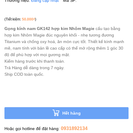
Thương hiệu:
Đang cập nhật
Mã SP:
(Tiết kiệm:
50.000₫
)
Gọng kính nam GK142 hợp kim Nhôm Magie
cấu tạo bằng
hợp kim Nhôm Magie đúc nguyên khối - nhẹ tương đương
Titanium và chống oxy hoá, ăn mòn cực tốt. Thiết kế kính mạnh
mẽ, nam tính với bản lề cao cấp có thể mở rộng thêm 1 góc 30
độ để phù hợp với mọi gương mặt.
Kiểm hàng trước khi thanh toán.
Trả Hàng dễ dàng trong 7 ngày.
Ship COD toàn quốc.
Hết hàng
0931892134
Hoặc gọi hotline để đặt hàng: