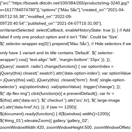
{"src":"https://bizweb.dktcdn.net/100/384/265/products/img-3240.jpg?
v=1617784074780"}],"options":["Màu Sắc"],"created_on":"2021-04-
05T12:55:38","modified_on":"2022-09-
09T20:40:54","published_on":"2021-04-07T15:31:00"},
onVariantSelected: selectCallback, enableHistoryState: true }); } // Add
label if only one product option and it isn't 'Title'. Could be 'Size'.
$('.selector-wrapper:eq(0)').prepend('
Màu Sắc
'); // Hide selectors if we
only have 1 variant and its title contains 'Default'. $('.selector-
wrapper').css({ 'text-align':'left', 'margin-bottom':'15px' }); });
jQuery('.swatch :radio').change(function() { var optionIndex =
jQuery(this).closest('.swatch').attr('data-option-index'); var optionValue
= jQuery(this).val(); jQuery(this) .closest('form') .find('.single-option-
selector') .eq(optionIndex) .val(optionValue) .trigger('change'); });
$(".dp-flex img").click(function(e){ e.preventDefault(); var hr =
$(this).attr('data-src'); $('.checkurl ').attr('src',hr); $('.large-image
a').attr('data-href',hr); }); if (ww >= 1200){
$(document).ready(function() { if($(window).width()>1200){
$('#img_01').elevateZoom({ gallery:'gallery_02',
zoomWindowWidth:420, zoomWindowHeight:500, zoomWindowOffetx: