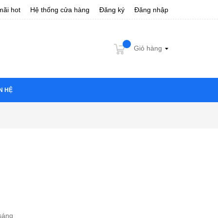
ãi hot
Hệ thống cửa hàng
Đăng ký
Đăng nhập
Giỏ hàng
N HỆ
ại sáng