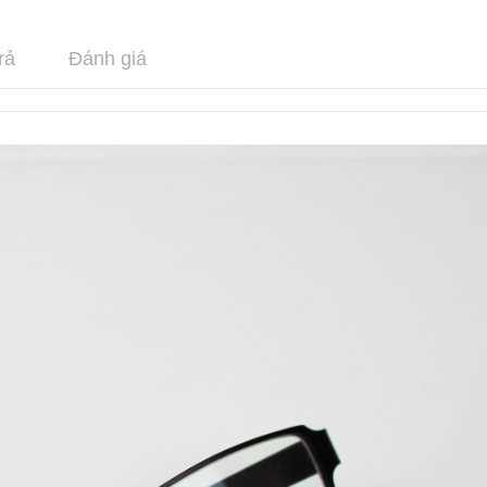
rả
Đánh giá