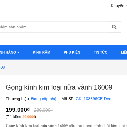
Khuyến m
ÍNH HÃNG
KÍNH RÂM
PHỤ KIỆN
TIN TỨC
LIÊ
009
Gọng kính kim loại nửa vành 16009
Thương hiệu:
Đang cập nhật
Mã SP:
GKL108696CE-Den
199.000₫
239.000₫
(Tiết kiệm:
40.000₫
)
𝐆𝐨̣𝐧𝐠 𝐤𝐢́𝐧𝐡 𝐤𝐢𝐦 𝐥𝐨𝐚̣𝐢 𝐧𝐮̛̉𝐚 𝐯𝐚̀𝐧𝐡 𝟏𝟔𝟎𝟎𝟗 cấu tạo gọng kính chất kim lo