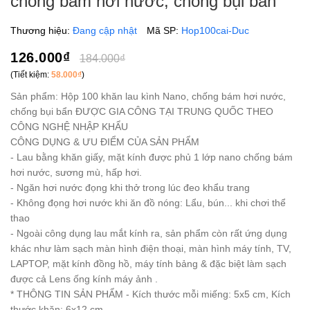
chống bám hơi nước, chống bụi bẩn
Thương hiệu:
Đang cập nhật
Mã SP:
Hop100cai-Duc
126.000₫
184.000₫
(Tiết kiệm:
58.000₫
)
Sản phẩm: Hộp 100 khăn lau kình Nano, chống bám hơi nước,
chống bụi bẩn ĐƯỢC GIA CÔNG TẠI TRUNG QUỐC THEO
CÔNG NGHỆ NHẬP KHẨU
CÔNG DỤNG & ƯU ĐIỂM CỦA SẢN PHẨM
- Lau bằng khăn giấy, mặt kính được phủ 1 lớp nano chống bám
hơi nước, sương mù, hấp hơi.
- Ngăn hơi nước đọng khi thở trong lúc đeo khẩu trang
- Không đọng hơi nước khi ăn đồ nóng: Lẩu, bún... khi chơi thể
thao
- Ngoài công dụng lau mắt kính ra, sản phẩm còn rất ứng dụng
khác như làm sạch màn hình điện thoại, màn hình máy tính, TV,
LAPTOP, mặt kính đồng hồ, máy tính bảng & đặc biệt làm sạch
được cả Lens ống kính máy ảnh .
* THÔNG TIN SẢN PHẨM - Kích thước mỗi miếng: 5x5 cm, Kích
thước khăn: 6x12 cm