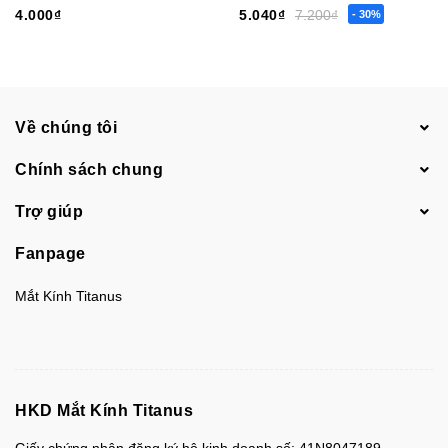
4.000₫
5.040₫
7.200₫
- 30%
Về chúng tôi
Chính sách chung
Trợ giúp
Fanpage
Mắt Kính Titanus
HKD Mắt Kính Titanus
Giấy chứng nhận đăng ký hộ kinh doanh số: 41N8047189